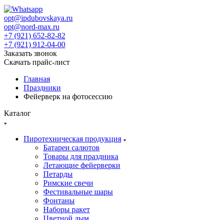
opt@ipdubovskaya.ru
opt@nord-max.ru
+7 (921) 652-82-82
+7 (921) 912-04-00
Заказать звонок
Скачать прайс-лист
Главная
Праздники
Фейерверк на фотосессию
Каталог
Пиротехническая продукция
Батареи салютов
Товары для праздника
Летающие фейерверки
Петарды
Римские свечи
Фестивальные шары
Фонтаны
Наборы ракет
Цветной дым