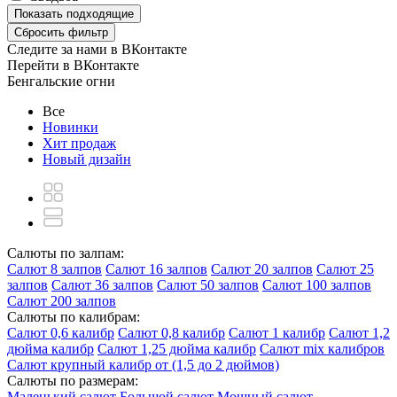
Показать
подходящие
Сбросить фильтр
Следите за нами в ВКонтакте
Перейти в ВКонтакте
Бенгальские огни
Все
Новинки
Хит продаж
Новый дизайн
Салюты по залпам:
Салют 8 залпов
Салют 16 залпов
Салют 20 залпов
Салют 25
залпов
Салют 36 залпов
Салют 50 залпов
Салют 100 залпов
Салют 200 залпов
Салюты по калибрам:
Салют 0,6 калибр
Салют 0,8 калибр
Салют 1 калибр
Салют 1,2
дюйма калибр
Салют 1,25 дюйма калибр
Салют mix калибров
Салют крупный калибр от (1,5 до 2 дюймов)
Салюты по размерам:
Маленький салют
Большой салют
Мощный салют