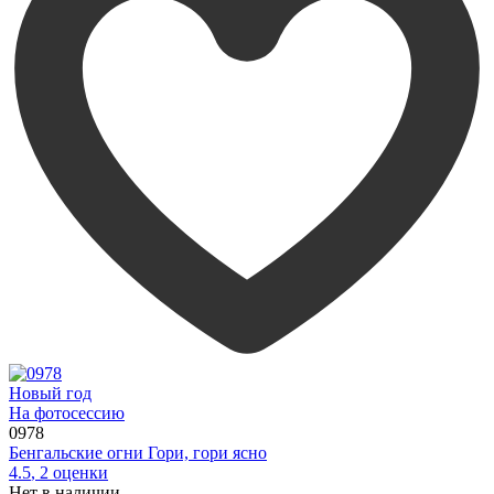
Новый год
На фотосессию
0978
Бенгальские огни Гори, гори ясно
4.5
,
2
оценки
Нет в наличии