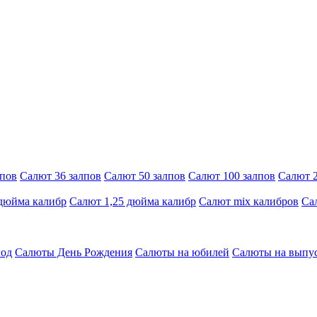
лпов
Салют 36 залпов
Салют 50 залпов
Салют 100 залпов
Салют 2
 дюйма калибр
Салют 1,25 дюйма калибр
Салют mix калибров
Са
год
Салюты День Рождения
Салюты на юбилей
Салюты на выпу