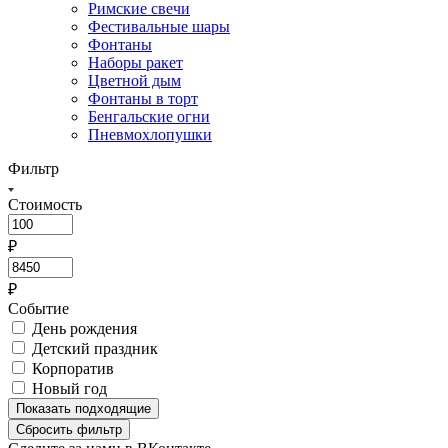
Римские свечи
Фестивальные шары
Фонтаны
Наборы ракет
Цветной дым
Фонтаны в торт
Бенгальские огни
Пневмохлопушки
Фильтр
Стоимость
₽
₽
Событие
День рождения
Детский праздник
Корпоратив
Новый год
Показать
подходящие
Сбросить фильтр