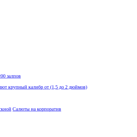
00 залпов
лют крупный калибр от (1,5 до 2 дюймов)
скной
Салюты на корпоратив