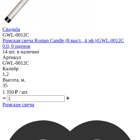
Свадьба
GWL-0012C
Римская свеча Roman Candle (8 выст., 4 эф.)/GWL-0012C
0.0
,
0
оценок
14
шт. в наличии
Артикул
GWL-0012C
Калибр
1,2
Высота, м.
35
1 350 ₽
/ шт.
Римские свечи