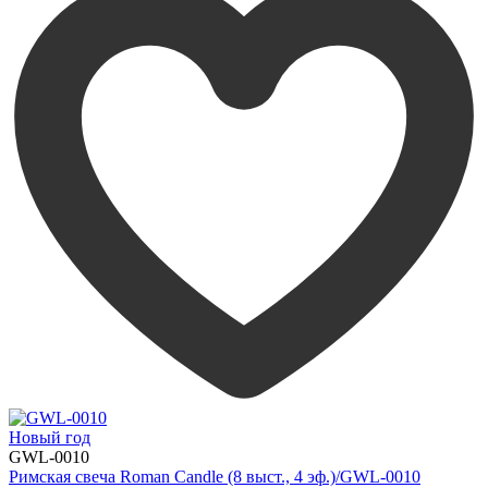
Новый год
GWL-0010
Римская свеча Roman Candle (8 выст., 4 эф.)/GWL-0010