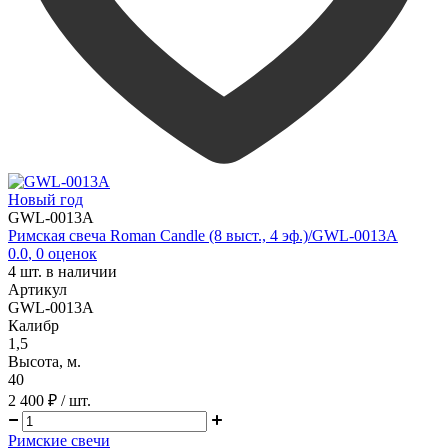
Новый год
GWL-0013A
Римская свеча Roman Candle (8 выст., 4 эф.)/GWL-0013A
0.0
,
0
оценок
4
шт. в наличии
Артикул
GWL-0013A
Калибр
1,5
Высота, м.
40
2 400 ₽
/ шт.
Римские свечи