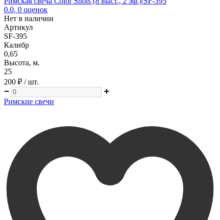
Римская свеча Color Shots (8 выст., 2 эф.)/SF-395
0.0
,
0
оценок
Нет в наличии
Артикул
SF-395
Калибр
0,65
Высота, м.
25
200 ₽
/ шт.
Римские свечи