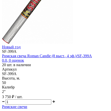
Новый год
SF-399A
Римская свеча Roman Candle (8 выст., 4 эф.)/SF-399A
0.0
,
0
оценок
20
шт. в наличии
Артикул
SF-399A
Высота, м.
50
Калибр
2"
3 750 ₽
/ шт.
Римские свечи