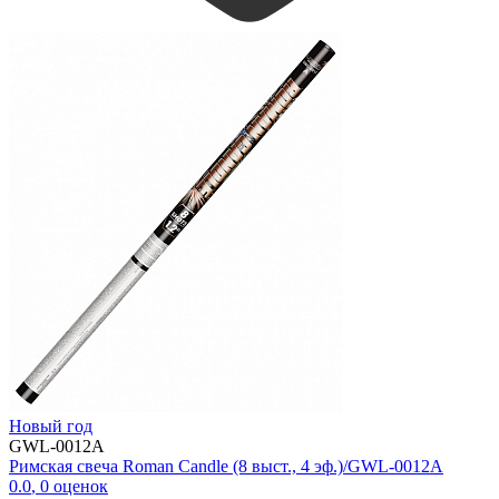
Новый год
GWL-0012A
Римская свеча Roman Candle (8 выст., 4 эф.)/GWL-0012A
0.0
,
0
оценок