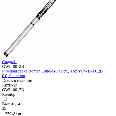
Свадьба
GWL-0012B
Римская свеча Roman Candle (8 выст., 4 эф.)/GWL-0012B
0.0
,
0
оценок
15
шт. в наличии
Артикул
GWL-0012B
Калибр
1,2
Высота, м.
35
1 350 ₽
/ шт.