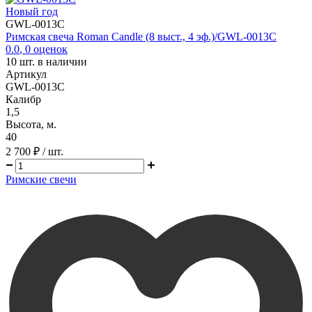
Новый год
GWL-0013C
Римская свеча Roman Candle (8 выст., 4 эф.)/GWL-0013C
0.0
,
0
оценок
10
шт. в наличии
Артикул
GWL-0013C
Калибр
1,5
Высота, м.
40
2 700 ₽
/ шт.
Римские свечи