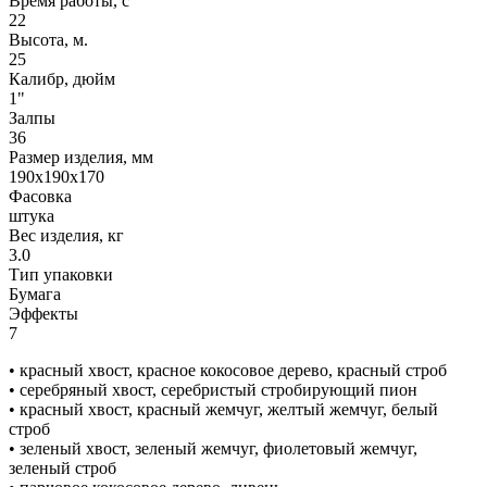
Время работы, с
22
Высота, м.
25
Калибр, дюйм
1"
Залпы
36
Размер изделия, мм
190х190х170
Фасовка
штука
Вес изделия, кг
3.0
Тип упаковки
Бумага
Эффекты
7
• красный хвост, красное кокосовое дерево, красный строб
• серебряный хвост, серебристый стробирующий пион
• красный хвост, красный жемчуг, желтый жемчуг, белый
строб
• зеленый хвост, зеленый жемчуг, фиолетовый жемчуг,
зеленый строб