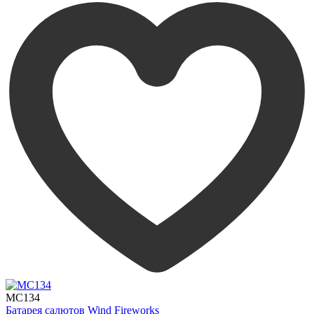
MC134
Батарея салютов Wind Fireworks