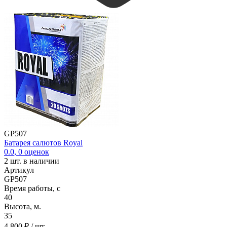
GP507
Батарея салютов Royal
0.0
,
0
оценок
2
шт. в наличии
Артикул
GP507
Время работы, с
40
Высота, м.
35
4 800 ₽
/ шт.