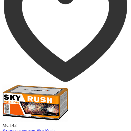
MC142
Батарея салютов Sky Rush