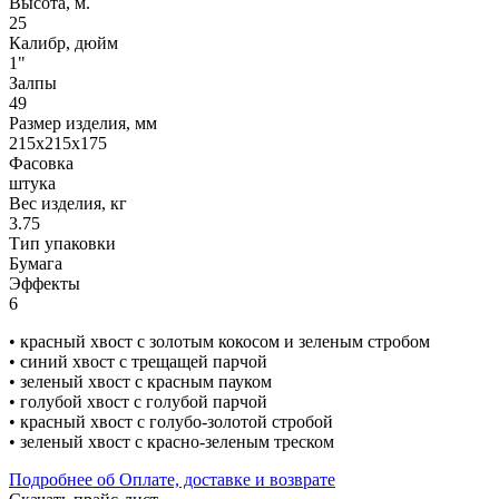
Высота, м.
25
Калибр, дюйм
1"
Залпы
49
Размер изделия, мм
215х215х175
Фасовка
штука
Вес изделия, кг
3.75
Тип упаковки
Бумага
Эффекты
6
• красный хвост c золотым кокосом и зеленым стробом
• синий хвост с трещащей парчой
• зеленый хвост с красным пауком
• голубой хвост с голубой парчой
• красный хвост с голубо-золотой стробой
• зеленый хвост с красно-зеленым треском
Подробнее об Оплате, доставке и возврате