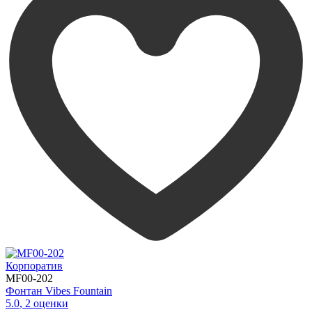
Корпоратив
MF00-202
Фонтан Vibes Fountain
5.0
,
2
оценки