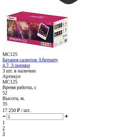
MC125
Батарея салютов Afterparty
4.7
,
3
оценки
3
шт. в наличии
Артикул
MC125
Время работы, с
52
Высота, м.
35
17 250 ₽
/ шт.
1
2
3