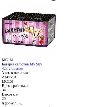
MC161
Батарея салютов My Sky
4.5
,
2
оценки
3
шт. в наличии
Артикул
MC161
Время работы, с
34
Высота, м.
25
9 600 ₽
/ шт.