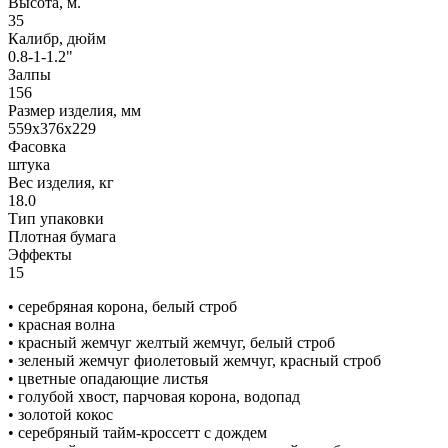
Высота, м.
35
Калибр, дюйм
0.8-1-1.2"
Залпы
156
Размер изделия, мм
559х376х229
Фасовка
штука
Вес изделия, кг
18.0
Тип упаковки
Плотная бумага
Эффекты
15
• серебряная корона, белый строб
• красная волна
• красный жемчуг желтый жемчуг, белый строб
• зеленый жемчуг фиолетовый жемчуг, красный строб
• цветные опадающие листья
• голубой хвост, парчовая корона, водопад
• золотой кокос
• серебряный тайм-кроссетт с дождем