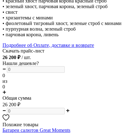
• красный хвост парчовая корона красный строб
• зеленый хвост, парчовая корона, зеленый строб
• свист
• хризантемы с минами
• фиолетовый тигровый хвост, зеленые строб с минами
• пурпурная волна, зеленый строб
• парчовая корона, ливень
Подробнее об Оплате, доставке и возврате
Скачать прайс-лист
26 200 ₽
/ шт.
Нашли дешевле?
0
из
0
Общая сумма
26 200
₽
Похожие товары
Батареи салютов Great Moments