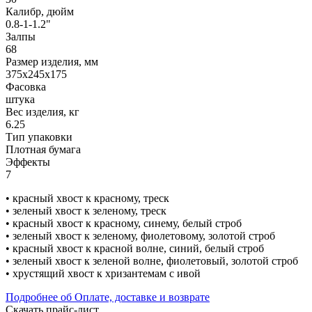
Калибр, дюйм
0.8-1-1.2"
Залпы
68
Размер изделия, мм
375х245х175
Фасовка
штука
Вес изделия, кг
6.25
Тип упаковки
Плотная бумага
Эффекты
7
• красный хвост к красному, треск
• зеленый хвост к зеленому, треск
• красный хвост к красному, синему, белый строб
• зеленый хвост к зеленому, фиолетовому, золотой строб
• красный хвост к красной волне, синий, белый строб
• зеленый хвост к зеленой волне, фиолетовый, золотой строб
• хрустящий хвост к хризантемам с ивой
Подробнее об Оплате, доставке и возврате
Скачать прайс-лист