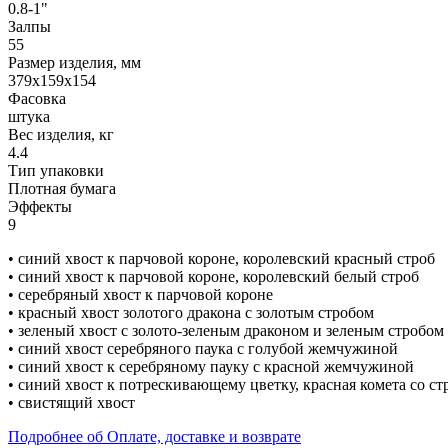
0.8-1"
Залпы
55
Размер изделия, мм
379х159х154
Фасовка
штука
Вес изделия, кг
4.4
Тип упаковки
Плотная бумага
Эффекты
9
• синий хвост к парчовой короне, королевский красный строб
• синий хвост к парчовой короне, королевский белый строб
• серебряный хвост к парчовой короне
• красный хвост золотого дракона с золотым стробом
• зеленый хвост c золото-зеленым драконом и зеленым стробом
• синий хвост серебряного паука с голубой жемчужиной
• синий хвост к серебряному пауку с красной жемчужиной
• синий хвост к потрескивающему цветку, красная комета со с
• свистящий хвост
Подробнее об Оплате, доставке и возврате