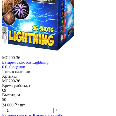
MC200-36
Батарея салютов Lightning
0.0
,
0
оценок
1
шт. в наличии
Артикул
MC200-36
Время работы, с
69
Высота, м.
50
24 000 ₽
/ шт.
Батареи салютов Крупный калибр