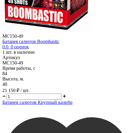
MC150-49
Батарея салютов Boombastic
0.0
,
0
оценок
1
шт. в наличии
Артикул
MC150-49
Время работы, с
84
Высота, м.
40
21 150 ₽
/ шт.
Батареи салютов Крупный калибр