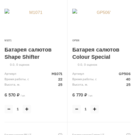
M1071
GP506
Батарея салютов
Батарея салютов
Shape Shifter
Colour Special
0.0
,
0
оценок
0.0
,
0
оценок
M1071
GP506
Артикул
Артикул
22
40
Время работы, с
Время работы, с
25
25
Высота, м.
Высота, м.
6 570 ₽
6 770 ₽
/ шт.
/ шт.
Батареи салютов SB 1.2"
Батареи салютов Cartoon 1.2"