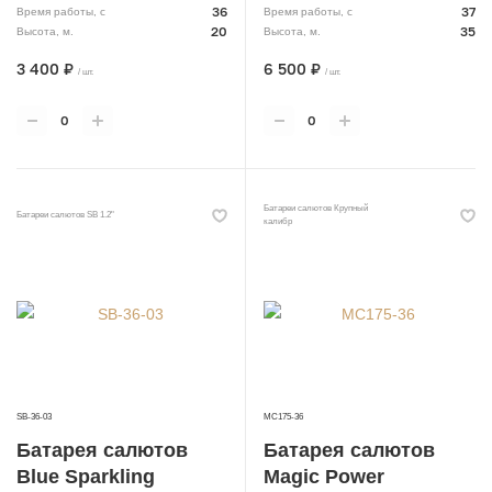
36
37
Время работы, с
Время работы, с
20
35
Высота, м.
Высота, м.
3 400 ₽
6 500 ₽
/ шт.
/ шт.
Батареи салютов Крупный
Батареи салютов SB 1.2"
калибр
SB-36-03
MC175-36
Батарея салютов
Батарея салютов
Blue Sparkling
Magic Power