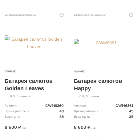
Батареи салютов Classic 1.2"
Батареи салютов Classic 1.2"
GWM6360
GWM6361
Батарея салютов
Батарея салютов
Golden Leaves
Happy
0.0
,
0
оценок
0.0
,
0
оценок
GWM6360
GWM6361
Артикул
Артикул
43
45
Время работы, с
Время работы, с
35
35
Высота, м.
Высота, м.
8 600 ₽
8 600 ₽
/ шт.
/ шт.