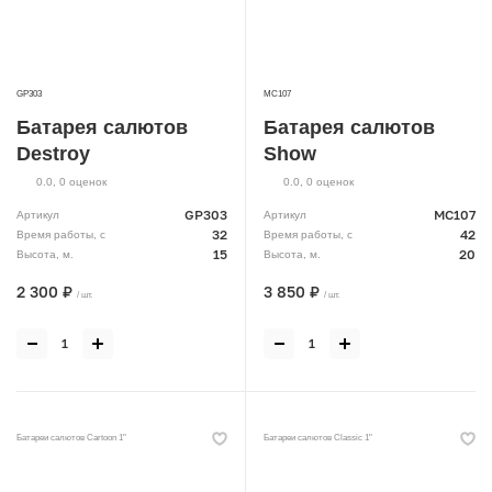
GP303
MC107
Батарея салютов
Батарея салютов
Destroy
Show
0.0
,
0
оценок
0.0
,
0
оценок
GP303
MC107
Артикул
Артикул
32
42
Время работы, с
Время работы, с
15
20
Высота, м.
Высота, м.
2 300 ₽
3 850 ₽
/ шт.
/ шт.
Батареи салютов Cartoon 1"
Батареи салютов Classic 1"