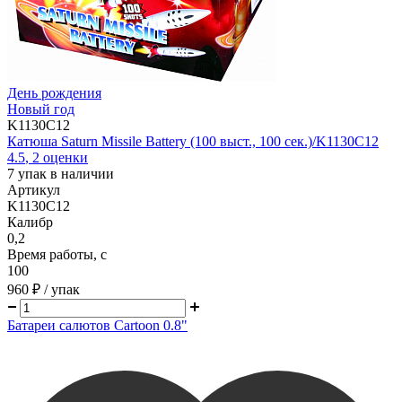
День рождения
Новый год
K1130C12
Катюша Saturn Missile Battery (100 выст., 100 сек.)/K1130C12
4.5
,
2
оценки
7
упак в наличии
Артикул
K1130C12
Калибр
0,2
Время работы, с
100
960 ₽
/ упак
Батареи салютов Cartoon 0.8"