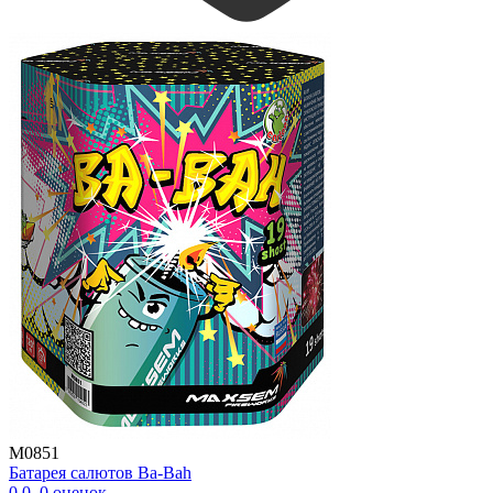
M0851
Батарея салютов Ba-Bah
0.0
,
0
оценок