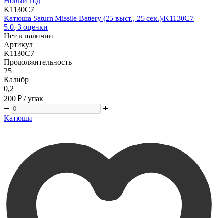
Новый год
K1130C7
Катюша Saturn Missile Battery (25 выст., 25 сек.)/K1130C7
5.0
,
3
оценки
Нет в наличии
Артикул
K1130C7
Продолжительность
25
Калибр
0,2
200 ₽
/ упак
Катюши