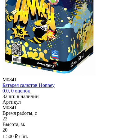
M0841
Батарея салютов Honney
0.0
,
0
оценок
32
шт. в наличии
Артикул
M0841
Время работы, с
22
Высота, м.
20
1 500 ₽
/ шт.